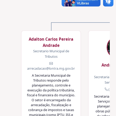
Adalton Carlos Pereira
Andrade
Secretario Municipal de
Tributos
André 
arrecadacao@lontra.mg.gov.br
Fe
A Secretaria Municipal de
Secretaria Mun
Tributos responde pelo
Serviç
planejamento, controle e
(38)
execução da política tributária,
fiscal e financeira do município.
Secretaria Mun
O setor é encarregado da
Serviços Ur
arrecadação, fiscalização e
planejament
cobrança de impostos e taxas
obras públic
municipais (como IPTU, ISS e
da infraestr