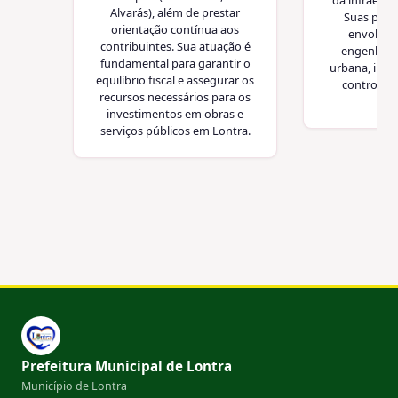
Alvarás), além de prestar
Suas princ
orientação contínua aos
envolvem
contribuintes. Sua atuação é
engenharia 
fundamental para garantir o
urbana, ilum
equilíbrio fiscal e assegurar os
controle d
recursos necessários para os
mun
investimentos em obras e
serviços públicos em Lontra.
Prefeitura Municipal de Lontra
Município de Lontra