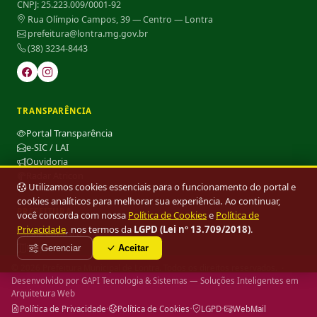
CNPJ: 25.223.009/0001-92
Rua Olímpio Campos, 39 — Centro — Lontra
prefeitura@lontra.mg.gov.br
(38) 3234-8443
TRANSPARÊNCIA
Portal Transparência
e-SIC / LAI
Ouvidoria
Radar Atricon
Utilizamos cookies essenciais para o funcionamento do portal e
cookies analíticos para melhorar sua experiência. Ao continuar,
PREFEITURA
você concorda com nossa
Política de Cookies
e
Política de
Privacidade
, nos termos da
LGPD (Lei nº 13.709/2018)
.
Fale Conosco
Mapa do Site
Gerenciar
Aceitar
© 2026 Prefeitura Municipal de Lontra. Todos os direitos reservados. ·
Desenvolvido por
GAPI Tecnologia & Sistemas
— Soluções Inteligentes em
Arquitetura Web
·
·
·
Política de Privacidade
Política de Cookies
LGPD
WebMail