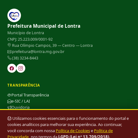
Prefeitura Municipal de Lontra
Município de Lontra
CNPJ: 25.223.009/0001-92
Rua Olímpio Campos, 39 — Centro — Lontra
prefeitura@lontra.mg.gov.br
(38) 3234-8443
TRANSPARÊNCIA
Portal Transparência
e-SIC / LAI
Ouvidoria
Radar Atricon
Utilizamos cookies essenciais para o funcionamento do portal e
cookies analíticos para melhorar sua experiência. Ao continuar,
PREFEITURA
você concorda com nossa
Política de Cookies
e
Política de
Privacidade
, nos termos da
LGPD (Lei nº 13.709/2018)
.