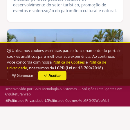
desenvolvimento do setor turístico, promoção de
eventos e valorização do patrimônio cultural e natural.
Utilizamos cookies essenciais para o funcionamento do portal e
cookies analíticos para melhorar sua experiência. Ao continuar,
você concorda com nossa
Política de Cookies
e
Política de
Privacidade
, nos termos da
LGPD (Lei nº 13.709/2018)
.
Gerenciar
Aceitar
© 2026 Prefeitura Municipal de Lontra. Todos os direitos reservados. ·
Desenvolvido por
GAPI Tecnologia & Sistemas
— Soluções Inteligentes em
Arquitetura Web
·
·
·
Política de Privacidade
Política de Cookies
LGPD
WebMail
Secretaria Municipal Extraordinária de